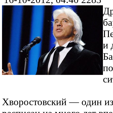
Др
ба
Пе
и 
Ба
по
си
Хворостовский — один из