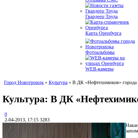
Гвардеец Труда
Карта Оренбурга
Фотоальбомы
WEB-камеры
Город Новотроицк
»
Культура
» В ДК «Нефтехимиков» города 
Культура: В ДК «Нефтехимико
0
2-04-2013, 17:15
3283
Нака
запом