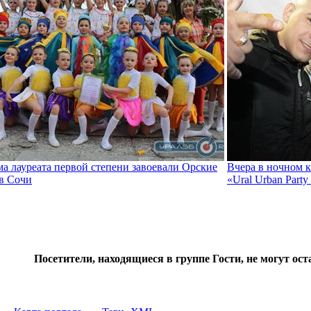
а лауреата первой степени завоевали Орские
Вчера в ночном к
в Сочи
«Ural Urban Party 
Посетители, находящиеся в группе
Гости
, не могут ос