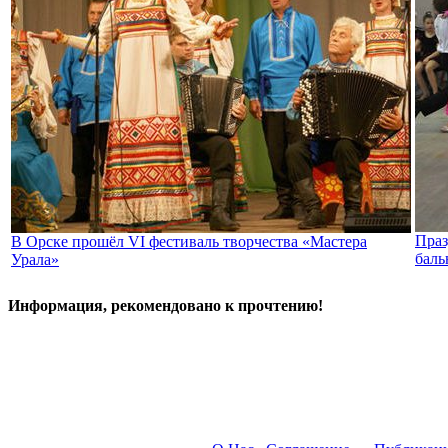
Праз
В Орске прошёл VI фестиваль творчества «Мастера
баль
Урала»
Информация, рекомендовано к прочтению!