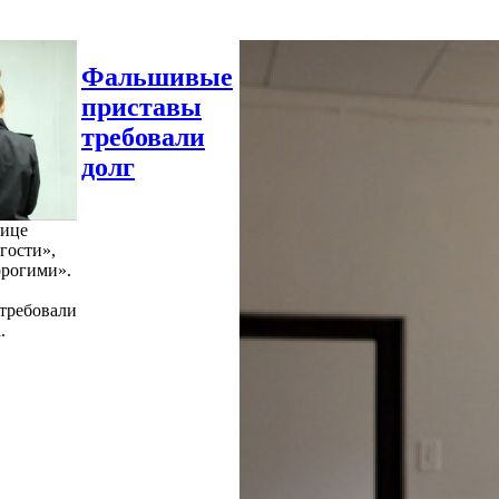
Фальшивые
приставы
требовали
долг
нице
гости»,
орогими».
требовали
.