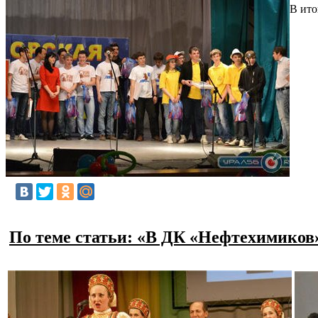
В ито
По теме статьи: «В ДК «Нефтехимиков