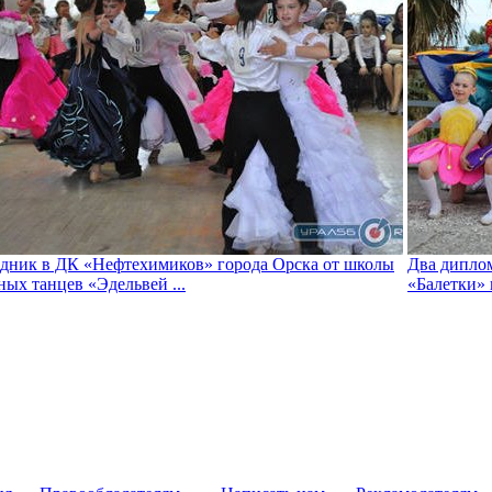
дник в ДК «Нефтехимиков» города Орска от школы
Два диплом
ных танцев «Эдельвей ...
«Балетки» 