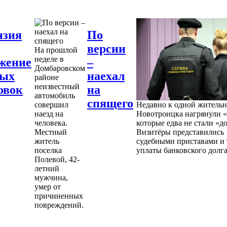
нзия
По
версии
На прошлой
неделе в
жение
–
Домбаровском
ных
наехал
районе
неизвестный
овок
на
автомобиль
спящего
совершил
Недавно к одной житель
наезд на
Новотроицка нагрянули «
человека.
которые едва не стали «д
Местный
Визитёры представились
житель
судебными приставами и 
поселка
уплаты банковского долга
Полевой, 42-
летний
мужчина,
умер от
причиненных
повреждений.