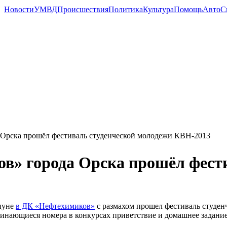
Новости
УМВД
Происшествия
Политика
Культура
Помощь
Авто
С
Орска прошёл фестиваль студенческой молодежи КВН-2013
в» города Орска прошёл фест
нуне
в ДК «Нефтехимиков»
с размахом прошел фестиваль студен
инающиеся номера в конкурсах приветствие и домашнее задание