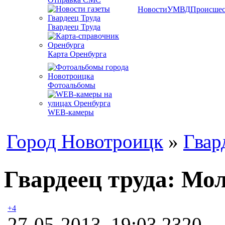
Новости
УМВД
Происшес
Гвардеец Труда
Карта Оренбурга
Фотоальбомы
WEB-камеры
Город Новотроицк
»
Гвар
Гвардеец труда: Мо
+4
27-05-2013, 19:03
2320