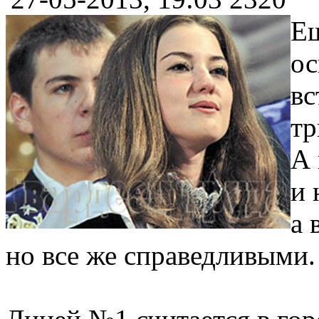
Ещ
ос
вс
тр
А 
и 
а 
но все же справедливыми.