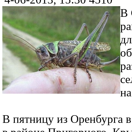
В 
ра
дл
об
ра
се
на
В пятницу из Оренбурга в