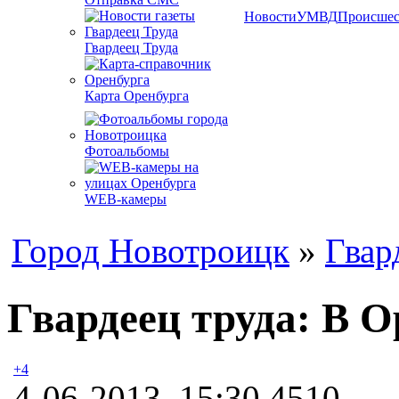
Новости
УМВД
Происшес
Гвардеец Труда
Карта Оренбурга
Фотоальбомы
WEB-камеры
Город Новотроицк
»
Гвар
Гвардеец труда: В 
+4
4-06-2013, 15:30
4510