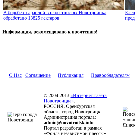
В борьбе с саранчой в окрестностях Новотроицка
Елен
обработано 13825 гектаров
пред
Информация, рекомендовано к прочтению!
О Нас
Соглашение
Публикация
Правообладателям
© 2004-2013
«Интернет-газета
Новотроицка»
.
РОССИЯ, Оренбургская
область, город Новотроицк
Администрация портала:
admin@novotroitsk.info
Портал разработан в рамках
«Фонда независимой прессы»