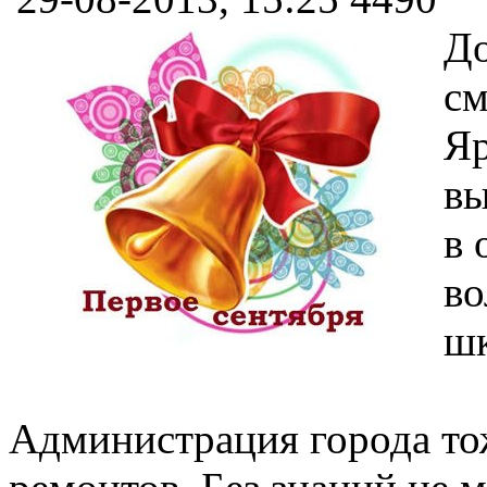
До
см
Яр
вы
в 
во
шк
Администрация города тож