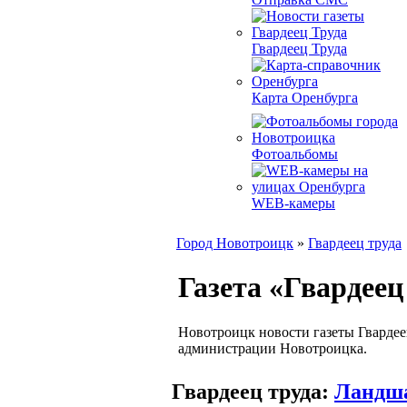
Гвардеец Труда
Карта Оренбурга
Фотоальбомы
WEB-камеры
Город Новотроицк
»
Гвардеец труда
Газета «Гвардеец
Новотроицк новости газеты Гвардеец
администрации Новотроицка.
Гвардеец труда:
Ландш