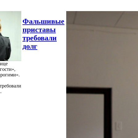
Фальшивые
приставы
требовали
долг
нице
гости»,
орогими».
требовали
.