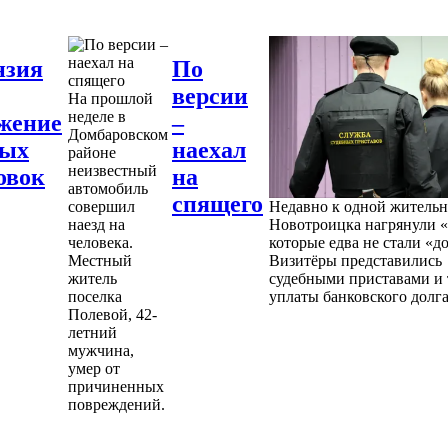
нзия
По
версии
На прошлой
неделе в
жение
–
Домбаровском
ных
наехал
районе
неизвестный
овок
на
автомобиль
спящего
совершил
Недавно к одной житель
наезд на
Новотроицка нагрянули «
человека.
которые едва не стали «д
Местный
Визитёры представились
житель
судебными приставами и 
поселка
уплаты банковского долга
Полевой, 42-
летний
мужчина,
умер от
причиненных
повреждений.