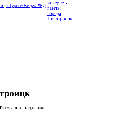
порт
Туризм
Видео
РЖД
отроицк
943 года при поддержке