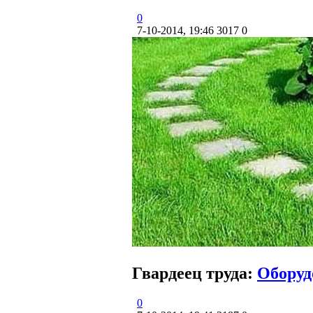
0
7-10-2014, 19:46
3017
0
Гвардеец труда:
Оборуд
0