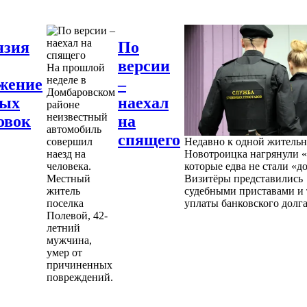
нзия
По
версии
На прошлой
неделе в
жение
–
Домбаровском
ных
наехал
районе
неизвестный
овок
на
автомобиль
спящего
совершил
Недавно к одной житель
наезд на
Новотроицка нагрянули «
человека.
которые едва не стали «д
Местный
Визитёры представились
житель
судебными приставами и 
поселка
уплаты банковского долга
Полевой, 42-
летний
мужчина,
умер от
причиненных
повреждений.