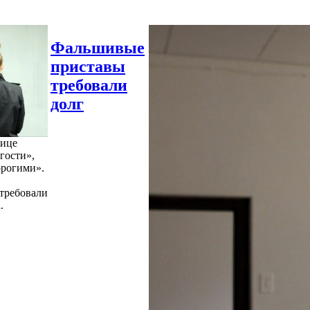
Фальшивые
приставы
требовали
долг
нице
гости»,
орогими».
требовали
.