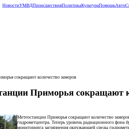
Новости
УМВД
Происшествия
Политика
Культура
Помощь
Авто
С
морья сокращают количество замеров
танции Приморья сокращают к
Метеостанции Приморья сокращают количество замер
гидрометцентра. Теперь уровень радиационного фона бу
мониторинга загрязнения окружающей среды гидрометц