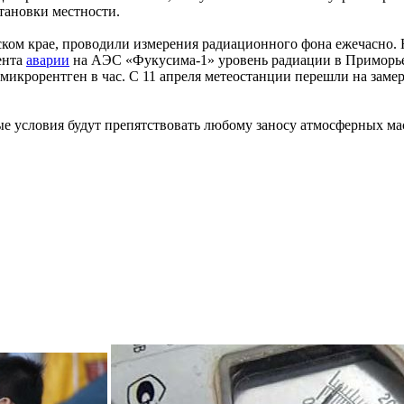
тановки местности.
ком крае, проводили измерения радиационного фона ежечасно. 
ента
аварии
на АЭС «Фукусима-1» уровень радиации в Приморье н
микрорентген в час. С 11 апреля метеостанции перешли на замер
ые условия будут препятствовать любому заносу атмосферных м