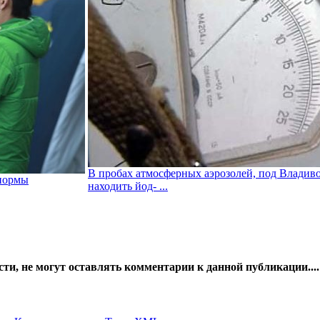
В пробах атмосферных аэрозолей, под Владив
 нормы
находить йод- ...
сти
, не могут оставлять комментарии к данной публикации....