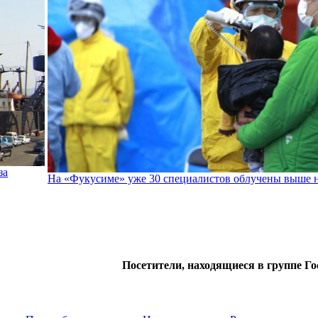
за
На «Фукусиме» уже 30 специалистов облучены выше
Посетители, находящиеся в группе
Го