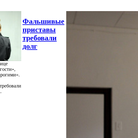
Фальшивые
приставы
требовали
долг
нице
гости»,
орогими».
требовали
.