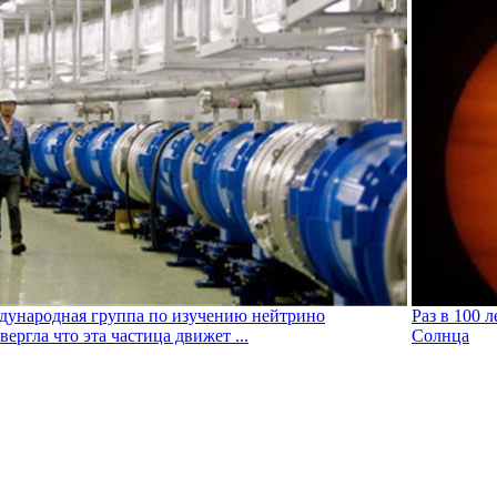
ународная группа по изучению нейтрино
Раз в 100 
вергла что эта частица движет ...
Солнца