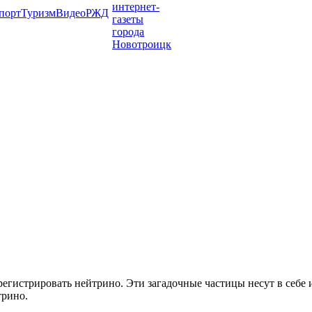
порт
Туризм
Видео
РЖД
гистрировать нейтрино. Эти загадочные частицы несут в себе и
трино.