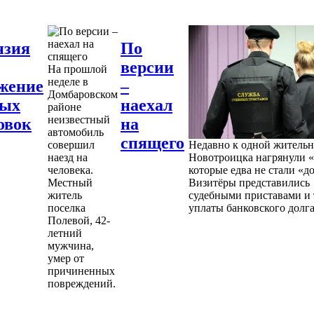
нзия
По
версии
На прошлой
неделе в
жение
–
Домбаровском
ных
наехал
районе
неизвестный
овок
на
автомобиль
спящего
совершил
Недавно к одной житель
наезд на
Новотроицка нагрянули «
человека.
которые едва не стали «д
Местный
Визитёры представились
житель
судебными приставами и 
поселка
уплаты банковского долга
Полевой, 42-
летний
мужчина,
умер от
причиненных
повреждений.