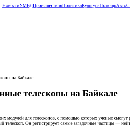
Новости
УМВД
Происшествия
Политика
Культура
Помощь
Авто
С
копы на Байкале
нные телескопы на Байкале
х модулей для телескопов, с помощью которых ученые смогут ре
й телескоп. Он регистрирует самые загадочные частицы — ней