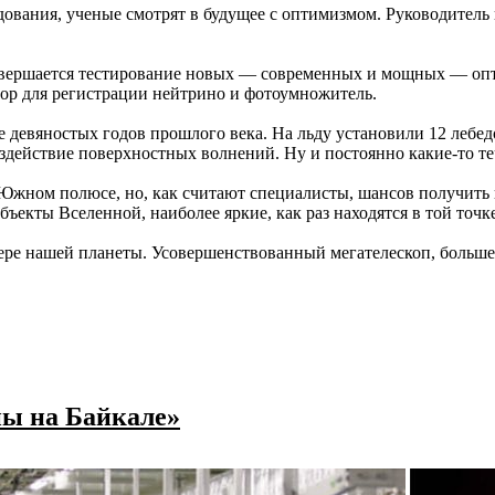
дования, ученые смотрят в будущее с оптимизмом. Руководитель
завершается тестирование новых — современных и мощных — опти
ор для регистрации нейтрино и фотоумножитель.
ле девяностых годов прошлого века. На льду установили 12 леб
воздействие поверхностных волнений. Ну и постоянно какие-то т
жном полюсе, но, как считают специалисты, шансов получить 
ъекты Вселенной, наиболее яркие, как раз находятся в той точк
ре нашей планеты. Усовершенствованный мегателескоп, больше су
пы на Байкале»