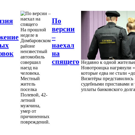
нзия
По
версии
На прошлой
неделе в
жение
–
Домбаровском
ных
наехал
районе
неизвестный
овок
на
автомобиль
спящего
совершил
Недавно к одной житель
наезд на
Новотроицка нагрянули «
человека.
которые едва не стали «д
Местный
Визитёры представились
житель
судебными приставами и 
поселка
уплаты банковского долга
Полевой, 42-
летний
мужчина,
умер от
причиненных
повреждений.