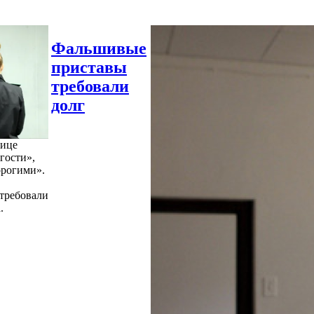
Фальшивые
приставы
требовали
долг
нице
гости»,
орогими».
требовали
.