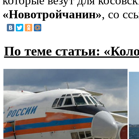
которые везут для косовс
«Новотройчанин»
, со с
По теме статьи: «Ко