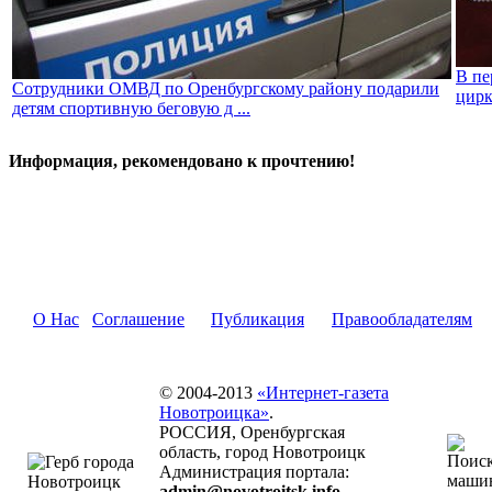
В пе
Сотрудники ОМВД по Оренбургскому району подарили
цирк
детям спортивную беговую д ...
Информация, рекомендовано к прочтению!
О Нас
Соглашение
Публикация
Правообладателям
© 2004-2013
«Интернет-газета
Новотроицка»
.
РОССИЯ, Оренбургская
область, город Новотроицк
Администрация портала:
admin@novotroitsk.info