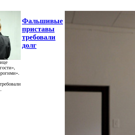
Фальшивые
приставы
требовали
долг
нице
гости»,
орогими».
требовали
.