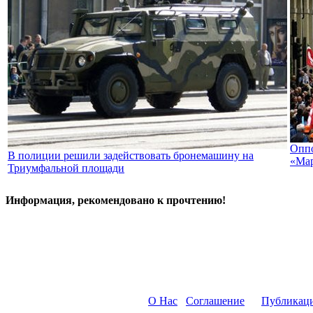
Оппо
В полиции решили задействовать бронемашину на
«Мар
Триумфальной площади
Информация, рекомендовано к прочтению!
О Нас
Соглашение
Публикац