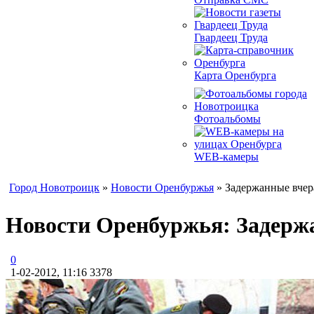
Гвардеец Труда
Карта Оренбурга
Фотоальбомы
WEB-камеры
Город Новотроицк
»
Новости Оренбуржья
» Задержанные вче
Новости Оренбуржья: Задерж
0
1-02-2012, 11:16
3378