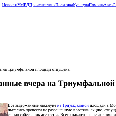
Новости
УМВД
Происшествия
Политика
Культура
Помощь
Авто
С
ра на Триумфальной площади отпущены
анные вчера на Триумфально
Все задержанные накануне
на Триумфальной
площади в Мос
пытались провести не разрешенную властями акцию, отпуще
сказал собеседник агентства. Всего накануне в несанкцио