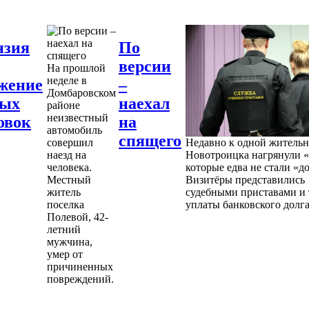
нзия
По
версии
На прошлой
неделе в
жение
–
Домбаровском
ных
наехал
районе
неизвестный
овок
на
автомобиль
спящего
совершил
Недавно к одной житель
наезд на
Новотроицка нагрянули «
человека.
которые едва не стали «д
Местный
Визитёры представились
житель
судебными приставами и 
поселка
уплаты банковского долга
Полевой, 42-
летний
мужчина,
умер от
причиненных
повреждений.