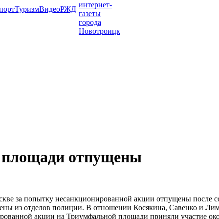
порт
Туризм
Видео
РЖД
й площади отпущены
кве за попытку несанкционированной акции отпущены после со
ны из отделов полиции. В отношении Косякина, Савенко и Лимон
нированной акции на Триумфальной площади приняли участие око