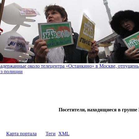
Задержанные около телецентра «Останкино» в Москве, отпущен
из полиции
Посетители, находящиеся в группе
Карта портала
Теги
XML