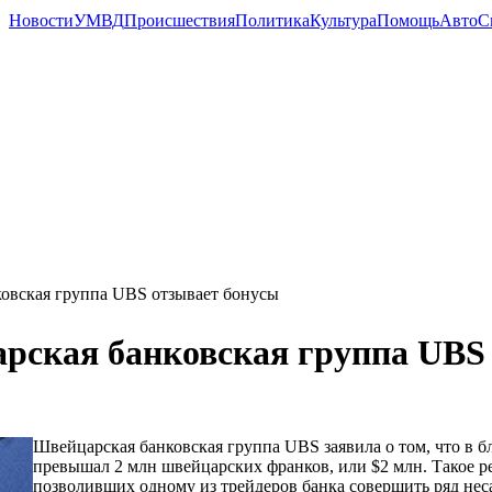
Новости
УМВД
Происшествия
Политика
Культура
Помощь
Авто
С
овская группа UBS отзывает бонусы
рская банковская группа UBS
Швейцарская банковская группа UBS заявила о том, что в 
превышал 2 млн швейцарских франков, или $2 млн. Такое р
позволивших одному из трейдеров банка совершить ряд нес