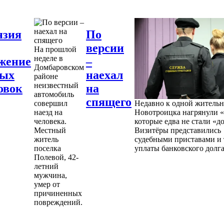
нзия
По
версии
На прошлой
неделе в
жение
–
Домбаровском
ных
наехал
районе
неизвестный
овок
на
автомобиль
спящего
совершил
Недавно к одной житель
наезд на
Новотроицка нагрянули «
человека.
которые едва не стали «д
Местный
Визитёры представились
житель
судебными приставами и 
поселка
уплаты банковского долга
Полевой, 42-
летний
мужчина,
умер от
причиненных
повреждений.