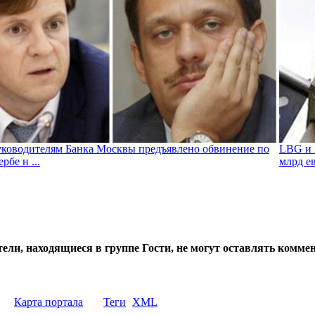
ководителям Банка Москвы предъявлено обвинение по
LBG и 
рбе н ...
млрд е
тели, находящиеся в группе
Гости
, не могут оставлять коммен
Карта портала
Теги
XML