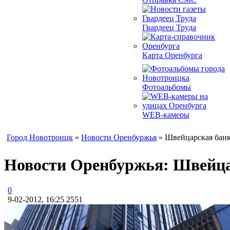
Гвардеец Труда
Карта Оренбурга
Фотоальбомы
WEB-камеры
Город Новотроицк
»
Новости Оренбуржья
» Швейцарская банк
Новости Оренбуржья: Швейца
0
9-02-2012, 16:25
2551