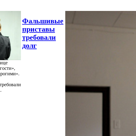
Фальшивые
приставы
требовали
долг
нице
гости»,
орогими».
требовали
.