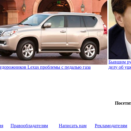
Бывшим ру
едорожников Lexus проблемы с педалью газа
делу об уще
Посети
ия
Правообладателям
Написать нам
Рекламодателям