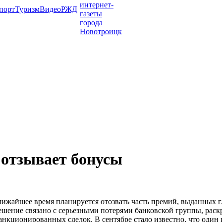
порт
Туризм
Видео
РЖД
 отзывает бонусы
ближайшее время планируется отозвать часть премий, выданных
ешение связано с серьезными потерями банковской группы, рас
анкционированных сделок. В сентябре стало известно, что один