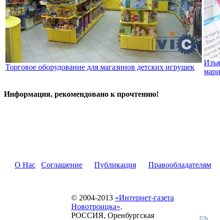
Изъя
Торговое оборудование для магазинов детских игрушек
мари
Информация, рекомендовано к прочтению!
О Нас
Соглашение
Публикация
Правообладателям
© 2004-2013
«Интернет-газета
Новотроицка»
.
РОССИЯ, Оренбургская