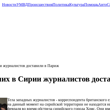
Новости
УМВД
Происшествия
Политика
Культура
Помощь
Авто
С
и журналистов доставили в Париж
их в Сирии журналистов дост
Тела западных журналистов - корреспондента британского
на данный момент на сирийской территории не находится н
февраля во время обстрела сирийского города Хомс. Они в