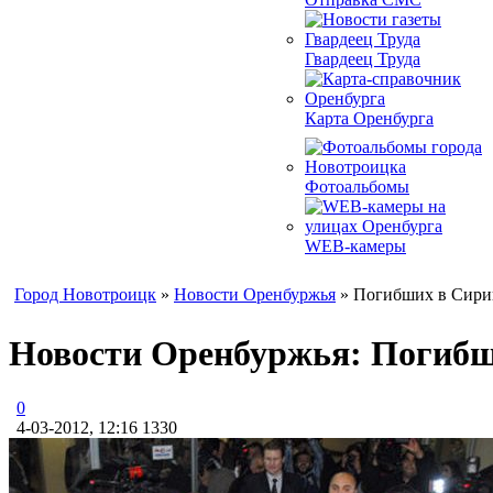
Гвардеец Труда
Карта Оренбурга
Фотоальбомы
WEB-камеры
Город Новотроицк
»
Новости Оренбуржья
» Погибших в Сири
Новости Оренбуржья: Погибш
0
4-03-2012, 12:16
1330