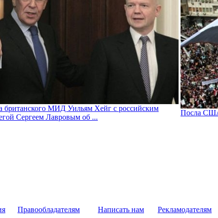
а британского МИД Уильям Хейг с российским
Посла США
егой Сергеем Лавровым об ...
ия
Правообладателям
Написать нам
Рекламодателям