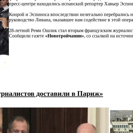
пресс-центре находились испанский репортер Хавьер Эспин
Конрой и Эспиноса впоследствии нелегально перебрались н
руководство Ливана, оказавшее нам содействие в этой опер
28-летний Реми Ошлик стал вторым французским журналисто
Сообщили газете
«Новотройчанин»
, со ссылкой на источн
урналистов доставили в Париж»