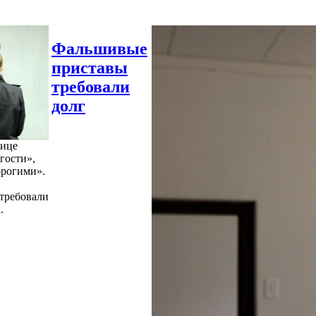
Фальшивые
приставы
требовали
долг
нице
гости»,
орогими».
требовали
.