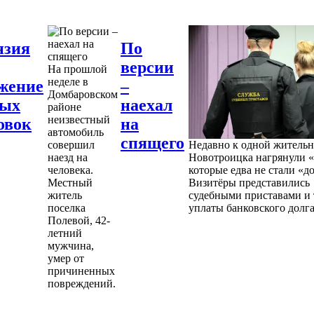
нзия
По
версии
На прошлой
неделе в
жение
–
Домбаровском
ных
наехал
районе
неизвестный
овок
на
автомобиль
спящего
совершил
Недавно к одной житель
наезд на
Новотроицка нагрянули «
человека.
которые едва не стали «д
Местный
Визитёры представились
житель
судебными приставами и 
поселка
уплаты банковского долга
Полевой, 42-
летний
мужчина,
умер от
причиненных
повреждений.