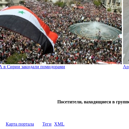
 в Сирии закидали помидорами
Ар
Посетители, находящиеся в групп
Карта портала
Теги
XML