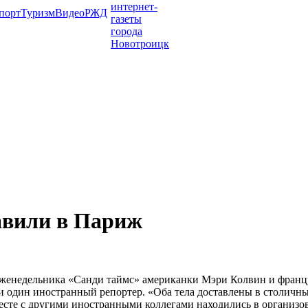
порт
Туризм
Видео
РЖД
авили в Париж
 еженедельника «Санди таймс» американки Мэри Колвин и фран
и один иностранный репортер. «Оба тела доставлены в столичн
месте с другими иностранными коллегами находились в организо