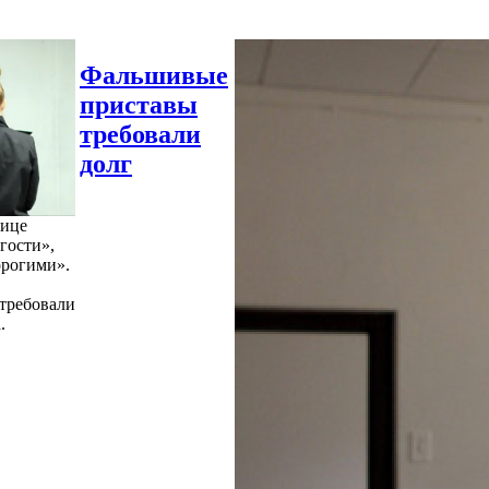
Фальшивые
приставы
требовали
долг
нице
гости»,
орогими».
требовали
.