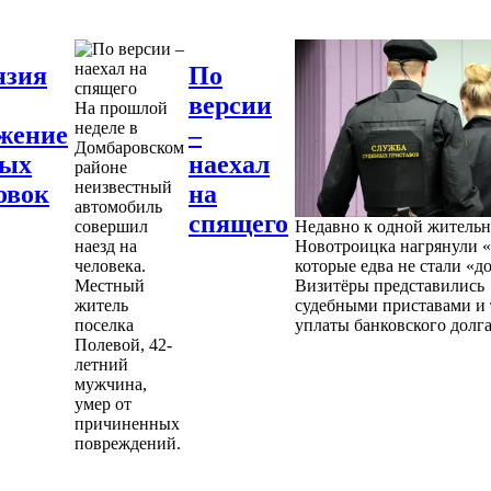
нзия
По
версии
На прошлой
неделе в
жение
–
Домбаровском
ных
наехал
районе
неизвестный
овок
на
автомобиль
спящего
совершил
Недавно к одной житель
наезд на
Новотроицка нагрянули «
человека.
которые едва не стали «д
Местный
Визитёры представились
житель
судебными приставами и 
поселка
уплаты банковского долга
Полевой, 42-
летний
мужчина,
умер от
причиненных
повреждений.