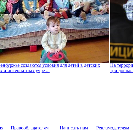
енбуржье создаются условия для детей в детских
На террори
х и интернатных учре ...
три дошко
ия
Правообладателям
Написать нам
Рекламодателям