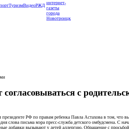
порт
Туризм
Видео
РЖД
ами
т согласовываться с родитель
президенте РФ по правам ребенка Павла Астахова в том, что 
ня слова письма мэра пресс-служба детского омбудсмена. С нач
ные добавки вызывают у детей аллергию. Обращение с просьбой