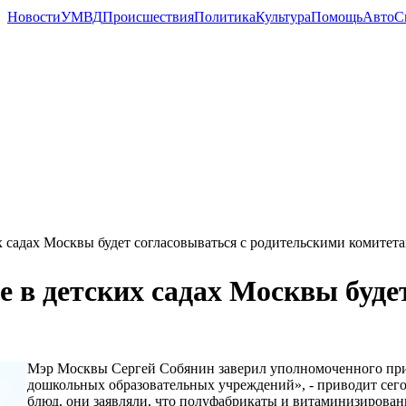
Новости
УМВД
Происшествия
Политика
Культура
Помощь
Авто
С
 садах Москвы будет согласовываться с родительскими комитет
 в детских садах Москвы буде
Мэр Москвы Сергей Собянин заверил уполномоченного при 
дошкольных образовательных учреждений», - приводит сегод
блюд, они заявляли, что полуфабрикаты и витаминизирован