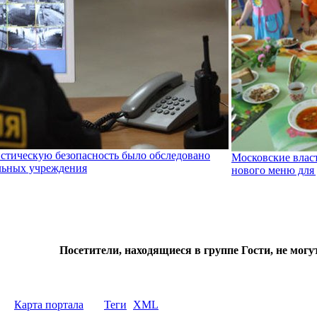
стическую безопасность было обследовано
Московские влас
льных учреждения
нового меню для д
Посетители, находящиеся в группе
Гости
, не мог
Карта портала
Теги
XML