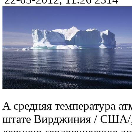
А средняя температура а
штате Вирджиния / США/, 