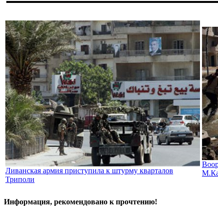
Воор
Ливанская армия приступила к штурму кварталов
М.Ка
Триполи
Информация, рекомендовано к прочтению!