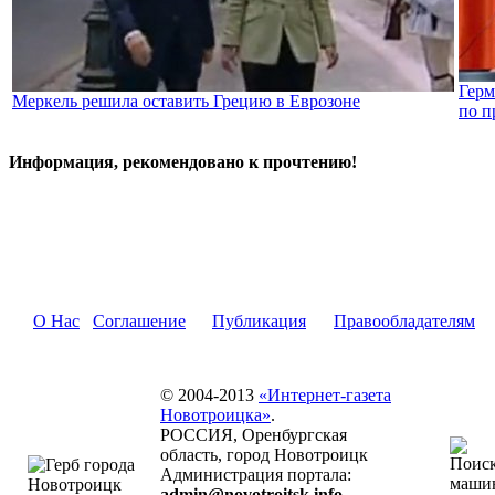
Герм
Меркель решила оставить Грецию в Еврозоне
по п
Информация, рекомендовано к прочтению!
О Нас
Соглашение
Публикация
Правообладателям
© 2004-2013
«Интернет-газета
Новотроицка»
.
РОССИЯ, Оренбургская
область, город Новотроицк
Администрация портала:
admin@novotroitsk.info