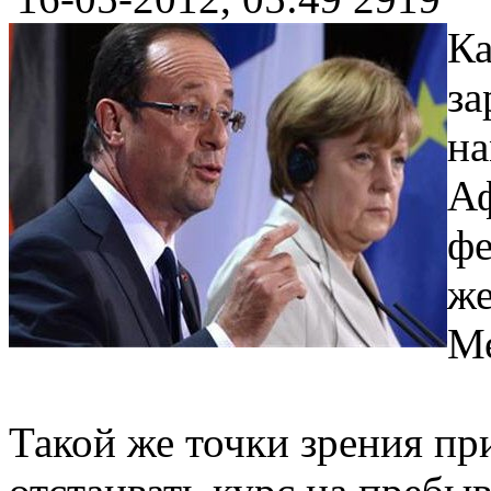
Ка
за
на
Аф
фе
же
Ме
Такой же точки зрения пр