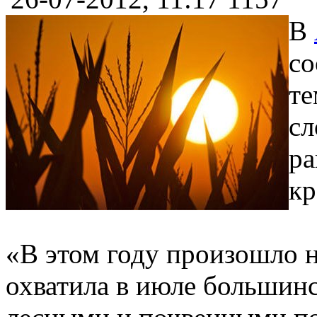
В
со
те
сл
ра
кр
«В этом году произошло н
охватила в июле большинс