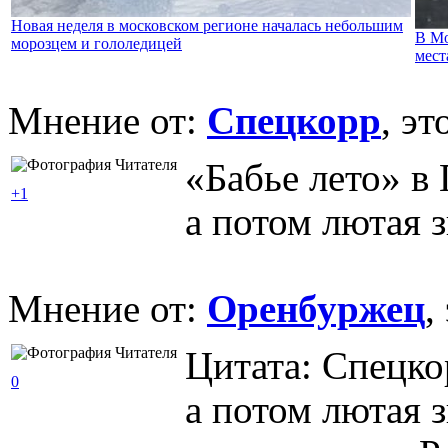
Новая неделя в московском регионе началась небольшим
В Мо
морозцем и гололедицей
мест
Мнение от:
Спецкорр
, э
«Бабье лето» в
+1
а потом лютая 
Мнение от:
Оренбуржец
,
Цитата: Спецко
0
а потом лютая 