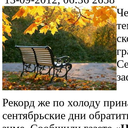
Че
те
ск
гр
С
за
Рекорд же по холоду прина
сентябрьские дни обратит