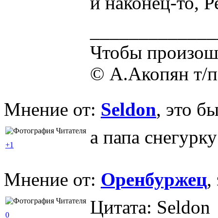
и наконец-то, 
_____________
Чтобы произошл
© А.Акопян т/
Мнение от:
Seldon
, это б
а папа снегурк
+1
Мнение от:
Оренбуржец
,
Цитата: Seldon
0