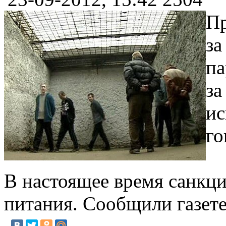
Пр
за
па
за
ис
го
В настоящее время санкци
питания. Сообщили газет