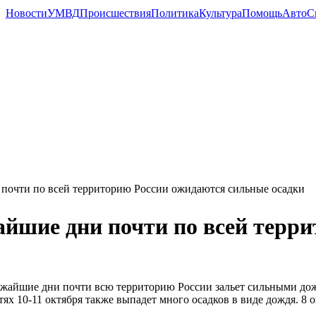
Новости
УМВД
Происшествия
Политика
Культура
Помощь
Авто
С
почти по всей территорию России ожидаются сильные осадки
йшие дни почти по всей терр
жайшие дни почти всю территорию России зальет сильными дожд
тях 10-11 октября также выпадет много осадков в виде дождя. 8 