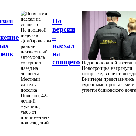
нзия
По
версии
На прошлой
неделе в
жение
–
Домбаровском
ных
наехал
районе
неизвестный
овок
на
автомобиль
спящего
совершил
Недавно к одной житель
наезд на
Новотроицка нагрянули «
человека.
которые едва не стали «д
Местный
Визитёры представились
житель
судебными приставами и 
поселка
уплаты банковского долга
Полевой, 42-
летний
мужчина,
умер от
причиненных
повреждений.