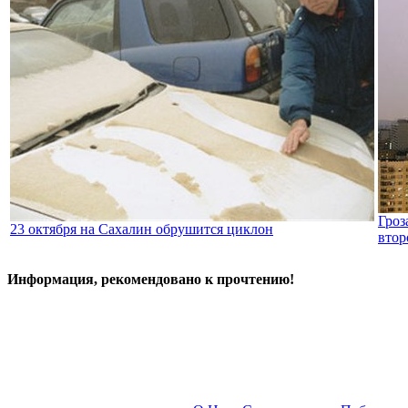
Гроз
23 октября на Сахалин обрушится циклон
втор
Информация, рекомендовано к прочтению!