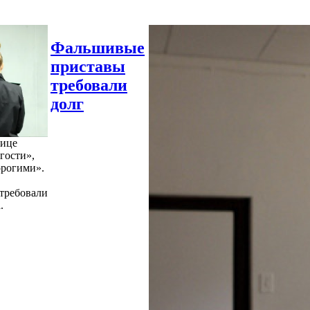
Фальшивые
приставы
требовали
долг
нице
гости»,
орогими».
требовали
.