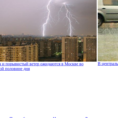
В централь
а и порывистый ветер ожидаются в Москве во
ой половине дня