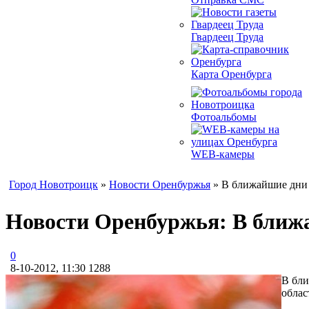
Гвардеец Труда
Карта Оренбурга
Фотоальбомы
WEB-камеры
Город Новотроицк
»
Новости Оренбуржья
» В ближайшие дни 
Новости Оренбуржья: В ближа
0
8-10-2012, 11:30
1288
В бли
облас