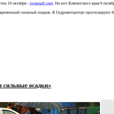
тии 10 октября -
сильный снег
. На юге Камчатского края 9 октя
ся временный снежный покров. В Гидрометцентре прогнозируют 
я сильные осадки»