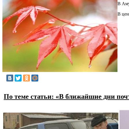
В Аму
В цен
По теме статьи: «В ближайшие дни поч