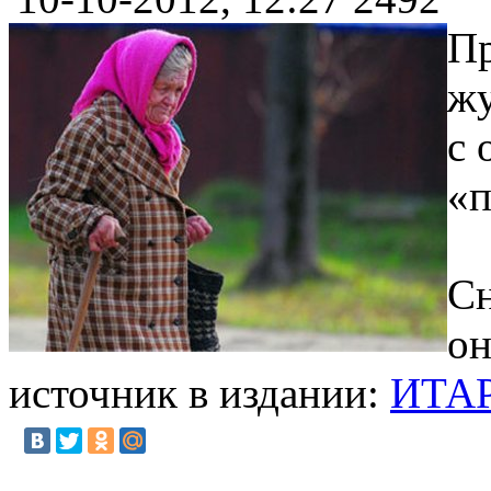
Пр
жу
с 
«п
Сн
он
источник в издании:
ИТА