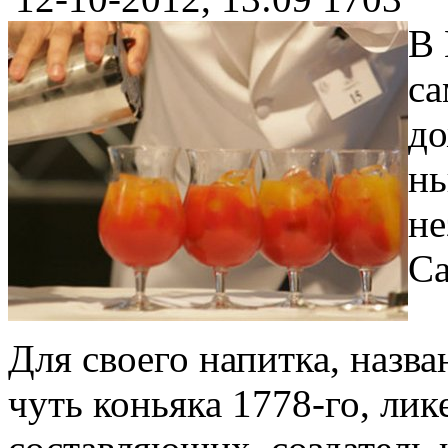
В 
са
до
нь
не
Са
Для своего напитка, назв
чуть коньяка 1778-го, ли