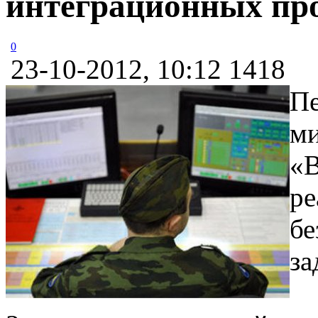
интеграционных пр
0
23-10-2012, 10:12
1418
Пе
ми
«В
ре
бе
за