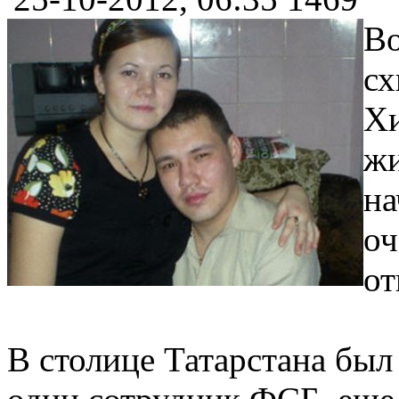
Во
сх
Хи
жи
на
оч
от
В столице Татарстана бы