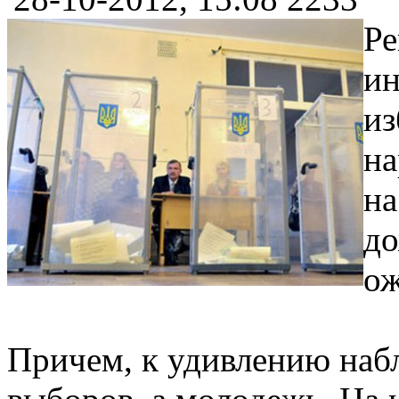
Р
ин
из
на
на
до
ож
Причем, к удивлению набл