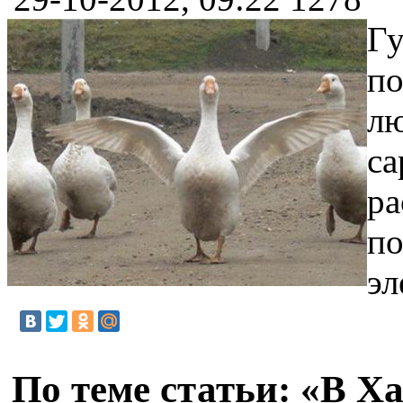
Гу
по
лю
са
ра
по
эл
По теме статьи: «В Х