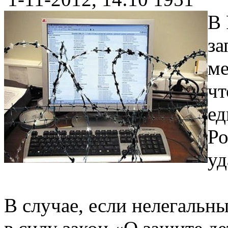
В 
за
ме
чт
ед
Ро
уд
В случае, если нелегальны