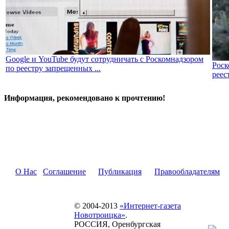
Google и YouTube будут сотрудничать с Роскомнадзором
Роск
по реестру запрещенных ...
реес
Информация, рекомендовано к прочтению!
О Нас
Соглашение
Публикация
Правообладателям
© 2004-2013
«Интернет-газета
Новотроицка»
.
РОССИЯ, Оренбургская