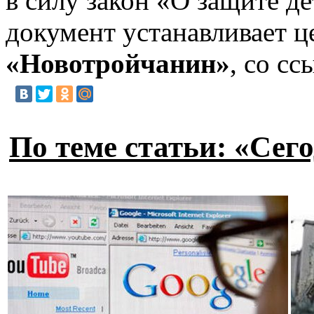
в силу закон «О защите д
документ устанавливает ц
«Новотройчанин»
, со с
По теме статьи: «Сег