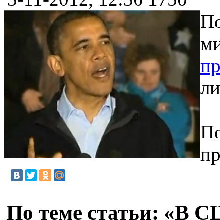
По
ми
пр
ли
По
пр
По теме статьи: «В 