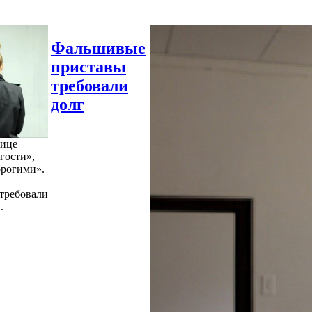
Фальшивые
приставы
требовали
долг
нице
гости»,
орогими».
требовали
.