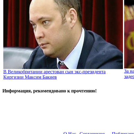
За н
В Великобритании арестован сын экс-президента
заде
Киргизии Максим Бакиев
Информация, рекомендовано к прочтению!
О Нас
Соглашение
Публикац