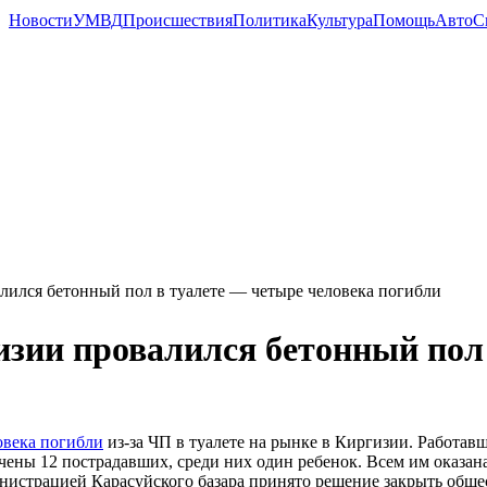
Новости
УМВД
Происшествия
Политика
Культура
Помощь
Авто
С
лился бетонный пол в туалете — четыре человека погибли
зии провалился бетонный пол 
овека погибли
из-за ЧП в туалете на рынке в Киргизии. Работа
чены 12 пострадавших, среди них один ребенок. Всем им оказа
истрацией Карасуйского базара принято решение закрыть обще