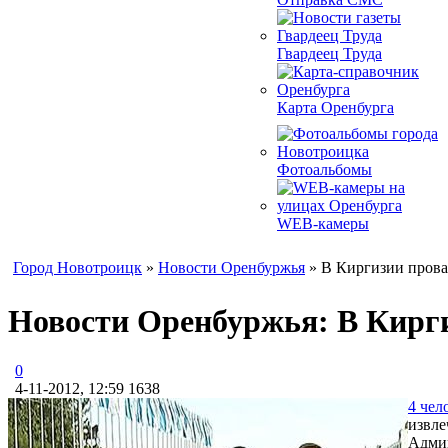
Гвардеец Труда
Карта Оренбурга
Фотоальбомы
WEB-камеры
Город Новотроицк
»
Новости Оренбуржья
» В Киргизии прова
Новости Оренбуржья: В Кирги
0
4-11-2012, 12:59
1638
4 чел
извле
Админ