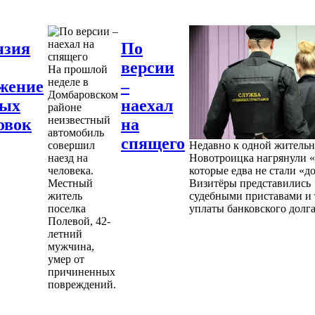
нзия
По
версии
На прошлой
неделе в
жение
–
Домбаровском
ных
наехал
районе
неизвестный
овок
на
автомобиль
спящего
совершил
Недавно к одной житель
наезд на
Новотроицка нагрянули «
человека.
которые едва не стали «д
Местный
Визитёры представились
житель
судебными приставами и 
поселка
уплаты банковского долга
Полевой, 42-
летний
мужчина,
умер от
причиненных
повреждений.