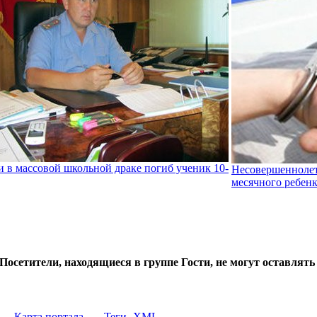
 в массовой школьной драке погиб ученик 10-
Несовершеннолет
месячного ребен
Посетители, находящиеся в группе
Гости
, не могут оставлят
Карта портала
Теги
XML