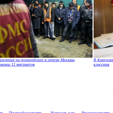
ападение на полицейских в центре Москвы
В Киргизии
ржаны 12 мигрантов
классник
ия
Правообладателям
Написать нам
Рекламодателям