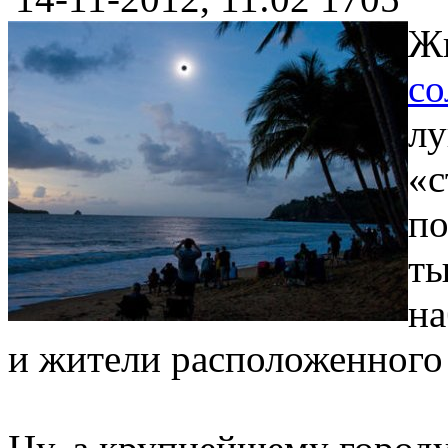
Жи
со
лу
«с
по
ты
на
и жители расположенного 