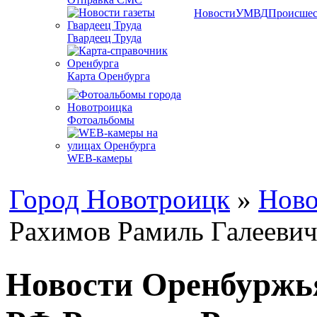
Новости
УМВД
Происшес
Гвардеец Труда
Карта Оренбурга
Фотоальбомы
WEB-камеры
Город Новотроицк
»
Ново
Рахимов Рамиль Галееви
Новости Оренбуржья