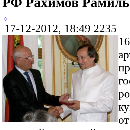
РФ Рахимов Рамиль
0
17-12-2012, 18:49
2235
16
ар
пр
го
ро
ку
от