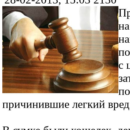
Пр
на
на
по
с 
за
по
причинившие легкий вред