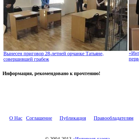
«Инт
Вынесен приговор 28-летней орчанке Татьяне,
перв
совершившей грабеж
Информация, рекомендовано к прочтению!
О Нас
Соглашение
Публикация
Правообладателям
© 2004-2013
«Интернет-газета