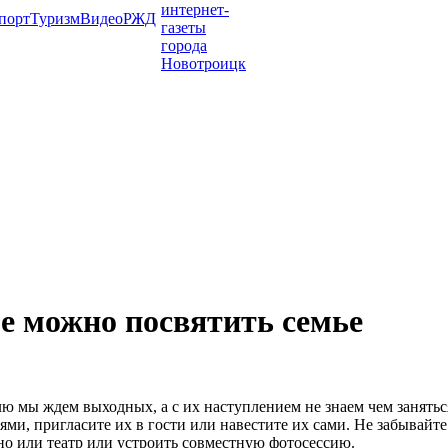
порт
Туризм
Видео
РЖД
е можно посвятить семье
лю мы ждем выходных, а с их наступлением не знаем чем занятьс
лями, пригласите их в гости или навестите их сами. Не забывайт
ино или театр или устроить совместную фотосессию.