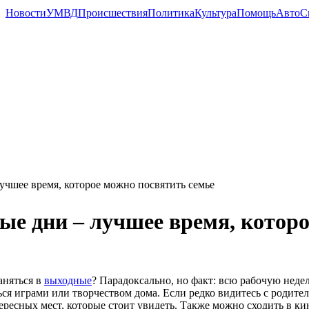
Новости
УМВД
Происшествия
Политика
Культура
Помощь
Авто
С
учшее время, которое можно посвятить семье
е дни – лучшее время, которо
аняться в
выходные
? Парадоксально, но факт: всю рабочую неде
ься играми или творчеством дома. Если редко видитесь с родите
ересных мест, которые стоит увидеть. Также можно сходить в к