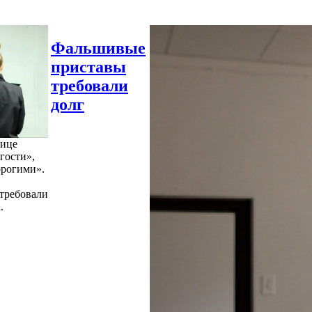
Фальшивые
приставы
требовали
долг
нице
гости»,
орогими».
требовали
.