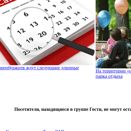
 оренбуржцев ждут следующие длинные
На территории «
парка отдыха
Посетители, находящиеся в группе
Гости
, не могут ос