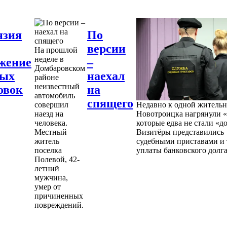
нзия
По
версии
На прошлой
неделе в
жение
–
Домбаровском
ных
наехал
районе
неизвестный
овок
на
автомобиль
спящего
совершил
Недавно к одной житель
наезд на
Новотроицка нагрянули «
человека.
которые едва не стали «д
Местный
Визитёры представились
житель
судебными приставами и 
поселка
уплаты банковского долга
Полевой, 42-
летний
мужчина,
умер от
причиненных
повреждений.