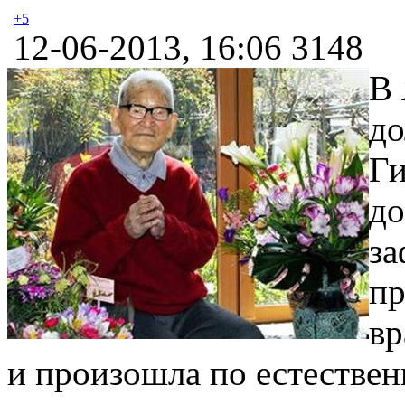
+5
12-06-2013, 16:06
3148
В 
до
Ги
до
за
пр
вр
и произошла по естестве