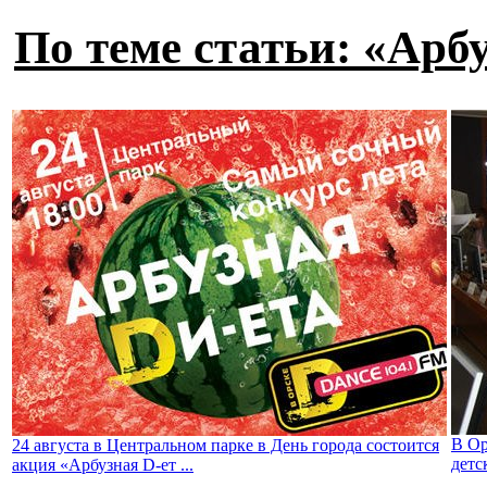
По теме статьи: «Арб
В Ор
24 августа в Центральном парке в День города состоится
детск
акция «Арбузная D-ет ...