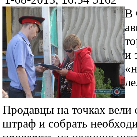
В 
ав
то
и 
«н
ле
Продавцы на точках вели 
штраф и собрать необходи