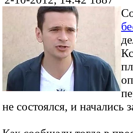
Со
бе
де
Кс
пл
оп
пе
не состоялся, и начались 