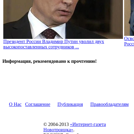
Осво
Президент России Владимир Путин уволил двух
Росс
высокопоставленных сотрудников ...
Информация, рекомендовано к прочтению!
О Нас
Соглашение
Публикация
Правообладателям
© 2004-2013
«Интернет-газета
Новотроицка»
.