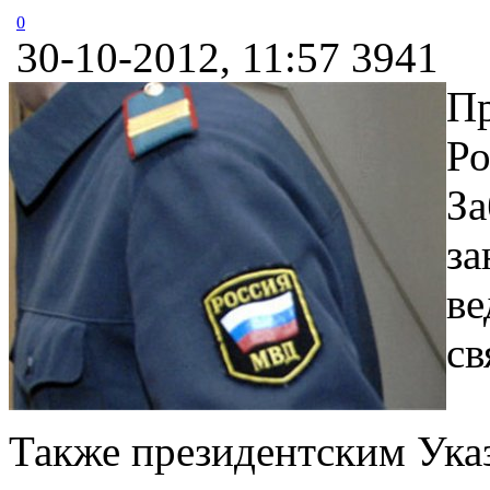
0
30-10-2012, 11:57
3941
Пр
Ро
За
за
ве
св
Также президентским Ука