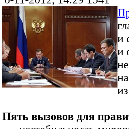
Пр
гл
и 
и 
не
на
из
Пять вызовов для прави