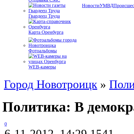
Новости
УМВД
Происшес
Гвардеец Труда
Карта Оренбурга
Фотоальбомы
WEB-камеры
Город Новотроицк
»
Поли
Политика: В демокра
0
6-11-2012, 14:29
1541