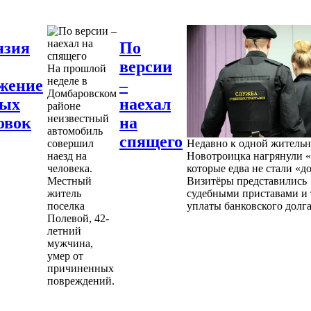
нзия
По
версии
На прошлой
неделе в
жение
–
Домбаровском
ных
наехал
районе
неизвестный
овок
на
автомобиль
спящего
совершил
Недавно к одной житель
наезд на
Новотроицка нагрянули «
человека.
которые едва не стали «д
Местный
Визитёры представились
житель
судебными приставами и 
поселка
уплаты банковского долга
Полевой, 42-
летний
мужчина,
умер от
причиненных
повреждений.