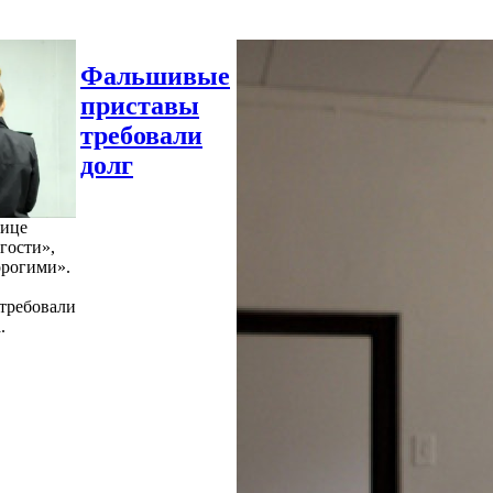
Фальшивые
приставы
требовали
долг
нице
гости»,
орогими».
требовали
.