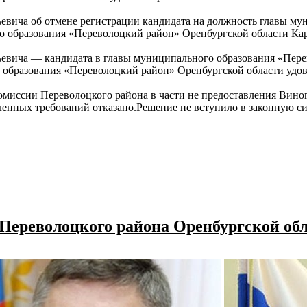
ьевича об отмене регистрации кандидата на должность главы м
о образования «Переволоцкий район» Оренбургской области Кар
ьевича — кандидата в главы муниципального образования «Пер
 образования «Переволоцкий район» Оренбургской области удов
миссии Переволоцкого района в части не предоставления Вино
явленных требований отказано.Решение не вступило в законную с
 Переволоцкого района Оренбургской об