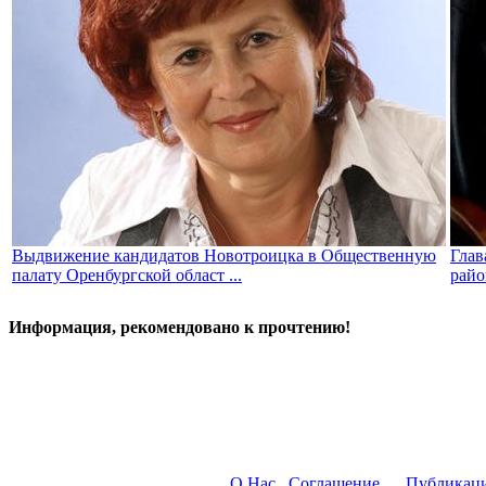
Выдвижение кандидатов Новотроицка в Общественную
Глав
палату Оренбургской област ...
райо
Информация, рекомендовано к прочтению!
О Нас
Соглашение
Публикац