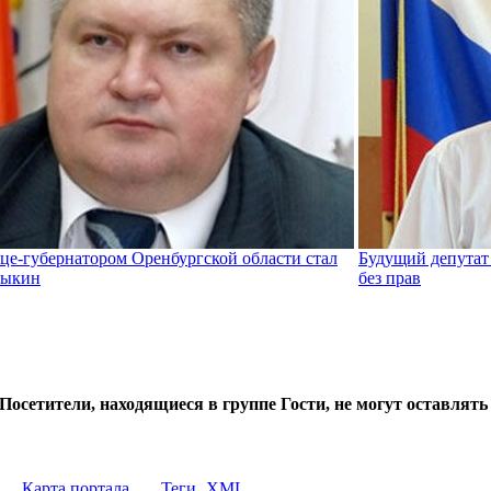
е-губернатором Оренбургской области стал
Будущий депутат
лыкин
без прав
Посетители, находящиеся в группе
Гости
, не могут оставлят
Карта портала
Теги
XML