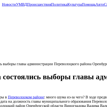
Новости
УМВД
Происшествия
Политика
Культура
Помощь
Авто
С
ись выборы главы администрации Переволоцкого района Оренбур
да состоялись выборы главы а
ры в
Переволоцком районе
: много шума из-за чего? В ходе пре
дата на должность главы муниципального образования Переволо
олоцкий район Оренбургской области Виноградова Вадима Валер