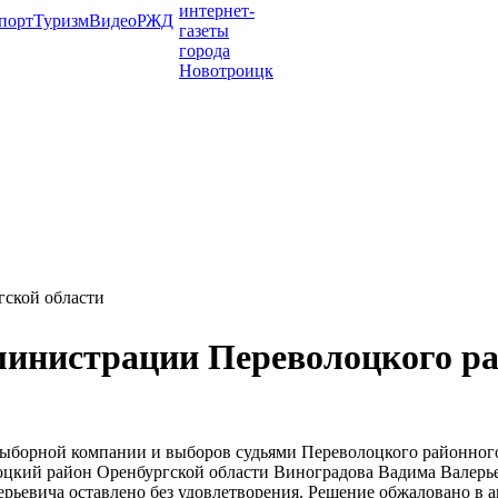
порт
Туризм
Видео
РЖД
гской области
дминистрации Переволоцкого р
двыборной компании и выборов судьями Переволоцкого районного
цкий район Оренбургской области Виноградова Вадима Валерьев
ьевича оставлено без удовлетворения. Решение обжаловано в а