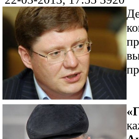
Де
ко
пр
вы
пр
«Г
ка