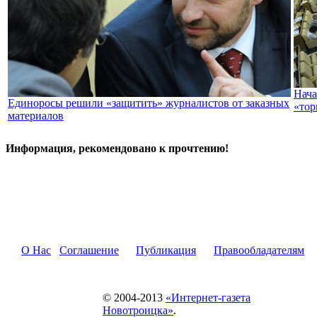
Нача
Единоросы решили «защитить» журналистов от заказных
«тор
материалов
Информация, рекомендовано к прочтению!
О Нас
Соглашение
Публикация
Правообладателям
© 2004-2013
«Интернет-газета
Новотроицка»
.