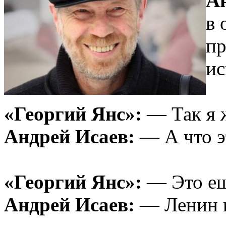
Ан
в 
пр
ис
«Георгий Янс»:
— Так я ж
Андрей Исаев:
— А что эт
«Георгий Янс»:
— Это ещ
Андрей Исаев:
— Ленин п