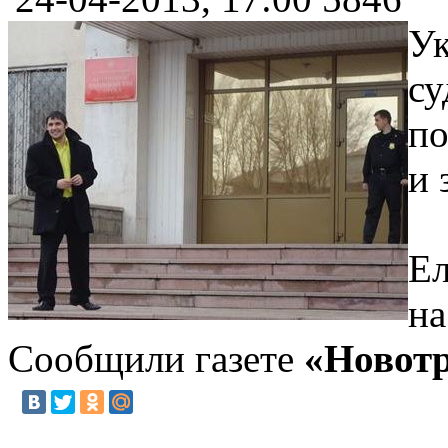
Ук
су
по
и 
Ел
на
Сообщили газете
«Новот