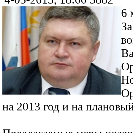
6 
За
во
Ва
Ор
Но
Ор
на 2013 год и на плановый