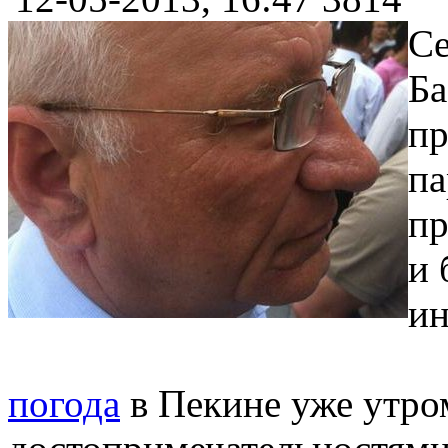
Се
Ба
пр
па
пр
и 
ин
погода
в Пекине уже утро