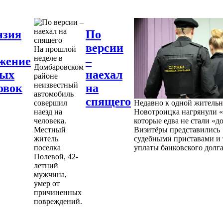
нзия
По
версии
На прошлой
неделе в
жение
–
Домбаровском
ных
наехал
районе
неизвестный
овок
на
автомобиль
спящего
совершил
Недавно к одной житель
наезд на
Новотроицка нагрянули «
человека.
которые едва не стали «д
Местный
Визитёры представились
житель
судебными приставами и 
поселка
уплаты банковского долга
Полевой, 42-
летний
мужчина,
умер от
причиненных
повреждений.