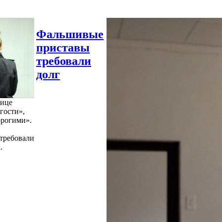
Фальшивые
приставы
требовали
долг
нице
гости»,
орогими».
требовали
.