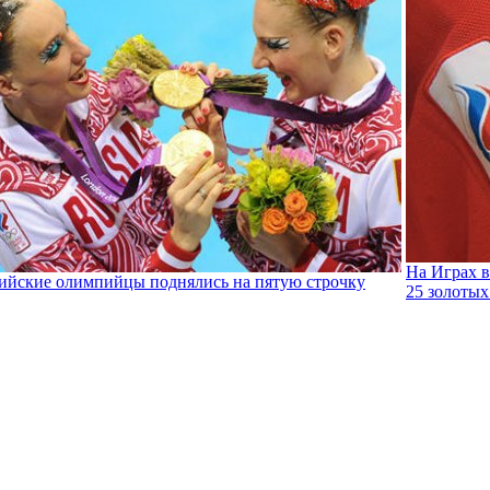
На Играх в
ийские олимпийцы поднялись на пятую строчку
25 золотых