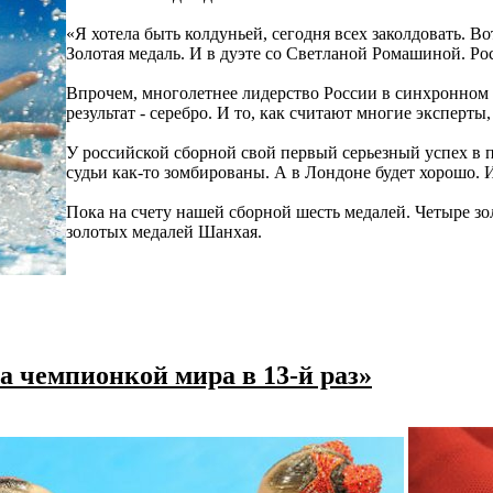
«Я хотела быть колдуньей, сегодня всех заколдовать. 
Золотая медаль. И в дуэте со Светланой Ромашиной. Ро
Впрочем, многолетнее лидерство России в синхронном 
результат - серебро. И то, как считают многие эксперты
У российской сборной свой первый серьезный успех в п
судьи как-то зомбированы. А в Лондоне будет хорошо. 
Пока на счету нашей сборной шесть медалей. Четыре зо
золотых медалей Шанхая.
а чемпионкой мира в 13-й раз»