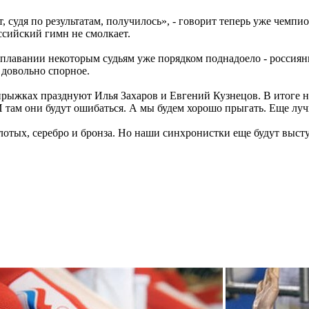
Вот, судя по результатам, получилось», - говорит теперь уже ч
ссийский гимн не смолкает.
плавании некоторым судьям уже порядком поднадоело - россиянк
, довольно спорное.
рыжках празднуют Илья Захаров и Евгений Кузнецов. В итоге на
И там они будут ошибаться. А мы будем хорошо прыгать. Еще лу
лотых, серебро и бронза. Но наши синхронистки еще будут высту