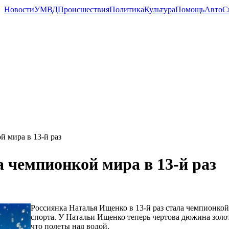
Новости
УМВД
Происшествия
Политика
Культура
Помощь
Авто
С
й мира в 13-й раз
 чемпионкой мира в 13-й раз
Россиянка Наталья Ищенко в 13-й раз стала чемпионко
спорта. У Натальи Ищенко теперь чертова дюжина золот
что полеты над водой.