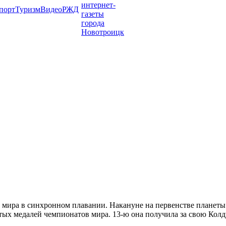
порт
Туризм
Видео
РЖД
й мира в синхронном плавании. Накануне на первенстве планеты
ых медалей чемпионатов мира. 13-ю она получила за свою Колдун