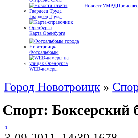
Новости
УМВД
Происшес
Гвардеец Труда
Карта Оренбурга
Фотоальбомы
WEB-камеры
Город Новотроицк
»
Спор
Спорт: Боксерский 
0
3-09-2011, 14:39
1678