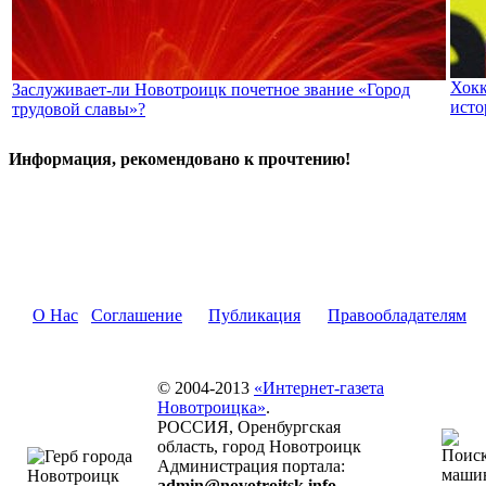
Хокк
Заслуживает-ли Новотроицк почетное звание «Город
ист
трудовой славы»?
Информация, рекомендовано к прочтению!
О Нас
Соглашение
Публикация
Правообладателям
© 2004-2013
«Интернет-газета
Новотроицка»
.
РОССИЯ, Оренбургская
область, город Новотроицк
Администрация портала:
admin@novotroitsk.info