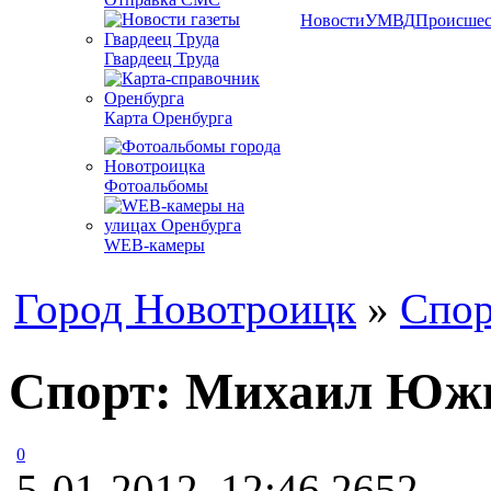
Новости
УМВД
Происшес
Гвардеец Труда
Карта Оренбурга
Фотоальбомы
WEB-камеры
Город Новотроицк
»
Спор
Спорт: Михаил Южн
0
5-01-2012, 12:46
2652